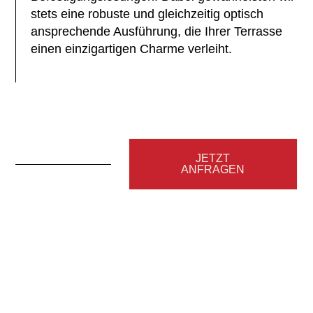
stets eine robuste und gleichzeitig optisch
ansprechende Ausführung, die Ihrer Terrasse
einen einzigartigen Charme verleiht.
SONDERFARBE
TIGER 29/90147
TIGER 29/60740
TIGER 29/60740
TIGER 29/80077
TIGER 29/71289
RAL 9016
RAL 9001
RAL 9006
RAL 9007
RAL 7016
RAL 8022
JETZT
ANFRAGEN